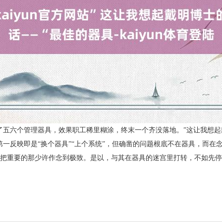
了五六个管理器具，效果职工稀里糊涂，终末一个齐没落地。”这让我想起
第一反映即是“换个器具”“上个系统”，但确凿的问题根底不在器具，而在
把重要的那少许作念到极致。是以，与其在器具的迷宫里打转，不如先停