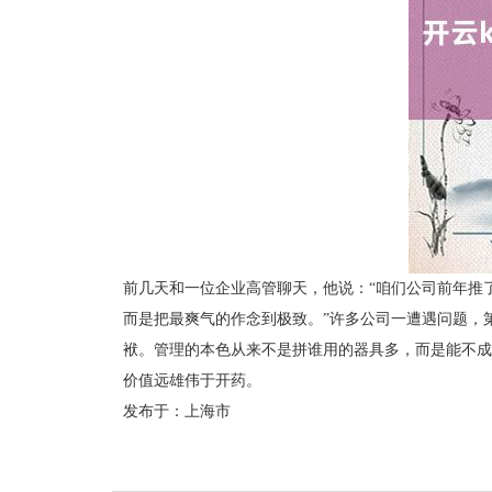
前几天和一位企业高管聊天，他说：“咱们公司前年推
而是把最爽气的作念到极致。”许多公司一遭遇问题，
袱。管理的本色从来不是拼谁用的器具多，而是能不成
价值远雄伟于开药。
发布于：上海市