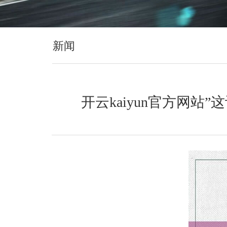
新闻
开云kaiyun官方网站