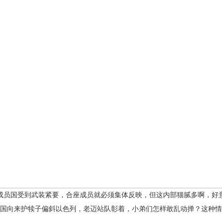
成员国受到武装紧要，合座成员就必须集体反映，但这内部猫腻多啊，好
国向来护犊子偏斜以色列，老迈站队彰着，小弟们怎样敢乱动掸？这种情