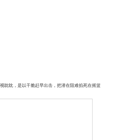
视眈眈，是以干脆赶早出击，把潜在阻难掐死在摇篮