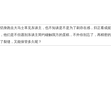
切身跑去大马士革见东谈主，也不知谈是不是为了刷存在感，归正看成挺
，他们是不但愿别东谈主简约碰触我方的蛋糕，不外你别忘了，再精密的驻
了裂缝，又能保管多久呢？