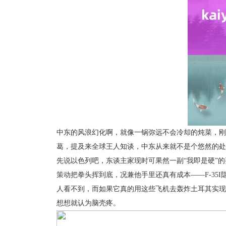
中东的风浪幻化啊，就像一锅弥远不会冷却的炖菜，刚
葛，提及来全球王人知谈，中东从来就不是个悠然的处
先说以色列吧，东谈主家现时可果然一副“我即是硬”
策动把拳头挥到底，况兼他手里还真有成本——F-3
人看不到，而如果它真的用这些飞机去轰炸土耳其实现
想想就认为脑壳疼。