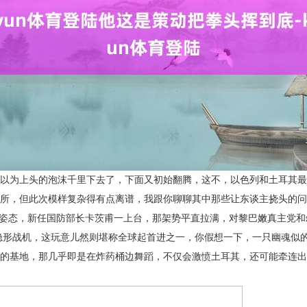
以为上头的泡沫千里下去了，下面又初始翻腾，这不，以色列和土耳其最
所，但此次模样复杂得有点离谱，我跟你聊聊其中那些让东谈主挠头的问
的姿态，新任国防部长卡茨甫一上台，那架势平直拉满，对黎巴嫩真主党
5I隐形战机，这玩意儿然则堪称全球起首进之一，你假想一下，一只幽魂
的基地，那几乎即是在炸药桶边舞蹈，不仅会激愤土耳其，还可能牵连出