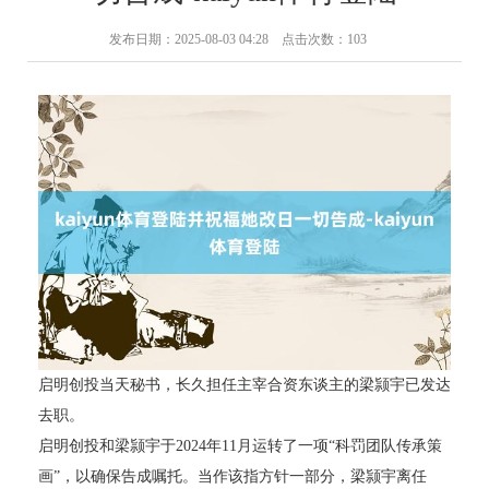
发布日期：2025-08-03 04:28 点击次数：103
启明创投当天秘书，长久担任主宰合资东谈主的梁颕宇已发达
去职。
启明创投和梁颕宇于2024年11月运转了一项“科罚团队传承策
画”，以确保告成嘱托。当作该指方针一部分，梁颕宇离任