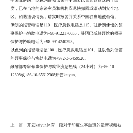
中国驻伊朗、以色列使领馆领导中国公民暂勿赶赴这两个国
度，已在当地的东谈主员和机构应尽快撤回或滚动到安全地
区。如遇迫切情况，请实时报警并关系中国驻当地使领馆。
伊朗的报警电话是110，医疗急救电话是115。驻伊朗使馆的领
事保护与协助电话为+98-9122176035，驻阿巴斯总领馆的领事
保护与协助电话为+98-9914240393。
以色列的报警电话是100，医疗急救电话是101。驻以色列使馆
的领事保护与协助电话为+972-3-5459520。
酬酢部专家领事保护与就业济急热线（24小时）为+86-10-
12308或+86-10-65612308开云kaiyun。
上一篇：
开云kaiyun体育一段对于印度失事航班的最新视频被