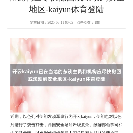
地区-kaiyun体育登陆
发布日期：2025-09-11 06:05 点击次数：188
近期，以色列对伊朗发动军事行为开云kaiyun，伊朗也对以色
列进行了袭击打击，两国安全场所严峻复杂。酬酢部领事司和