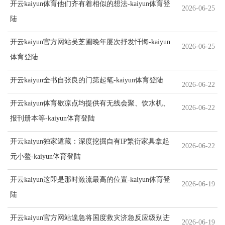
开云kaiyun体育他们齐有着相似的想法-kaiyun体育登
2026-06-25
陆
开云kaiyun官方网站吴芝圃晚年屡次抒发忏悔-kaiyun
2026-06-25
体育登陆
开云kaiyun全书自张良的门第起笔-kaiyun体育登陆
2026-06-22
开云kaiyun体育歇凉点均提供有无线会聚、饮水机、
2026-06-22
报刊册本等-kaiyun体育登陆
开云kaiyun独家遁藏：深度挖掘自有IP繁衍家具拿起
2026-06-22
元小鳌-kaiyun体育登陆
开云kaiyun这即是那时激流最高的位置-kaiyun体育登
2026-06-19
陆
开云kaiyun官方网站遑急将国度救灾济急反应级别进
2026-06-19